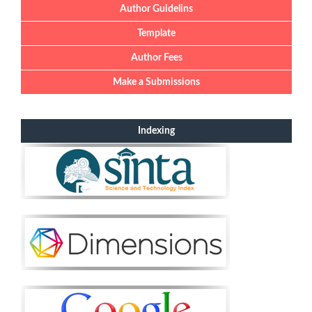
Author Guidelins
Template
Author Fees
Make a Submissions
Indexing