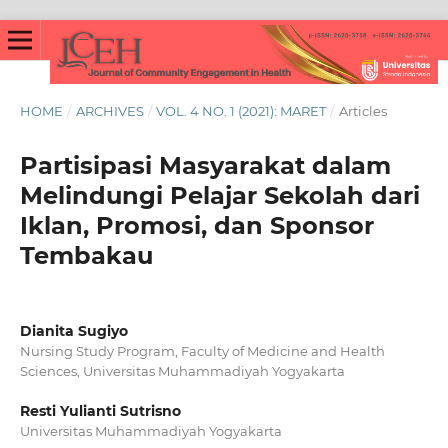
HOME
/
ARCHIVES
/
VOL. 4 NO. 1 (2021): MARET
/
Articles
Partisipasi Masyarakat dalam
Melindungi Pelajar Sekolah dari
Iklan, Promosi, dan Sponsor
Tembakau
Dianita Sugiyo
Nursing Study Program, Faculty of Medicine and Health
Sciences, Universitas Muhammadiyah Yogyakarta
Resti Yulianti Sutrisno
Universitas Muhammadiyah Yogyakarta