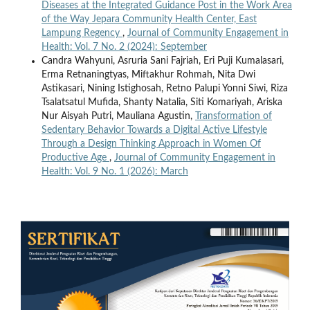
Diseases at the Integrated Guidance Post in the Work Area
of the Way Jepara Community Health Center, East
Lampung Regency
,
Journal of Community Engagement in
Health: Vol. 7 No. 2 (2024): September
Candra Wahyuni, Asruria Sani Fajriah, Eri Puji Kumalasari,
Erma Retnaningtyas, Miftakhur Rohmah, Nita Dwi
Astikasari, Nining Istighosah, Retno Palupi Yonni Siwi, Riza
Tsalatsatul Mufida, Shanty Natalia, Siti Komariyah, Ariska
Nur Aisyah Putri, Mauliana Agustin,
Transformation of
Sedentary Behavior Towards a Digital Active Lifestyle
Through a Design Thinking Approach in Women Of
Productive Age
,
Journal of Community Engagement in
Health: Vol. 9 No. 1 (2026): March