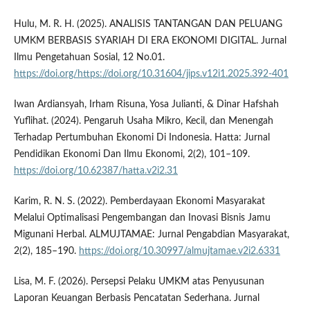
Hulu, M. R. H. (2025). ANALISIS TANTANGAN DAN PELUANG
UMKM BERBASIS SYARIAH DI ERA EKONOMI DIGITAL. Jurnal
Ilmu Pengetahuan Sosial, 12 No.01.
https://doi.org/https://doi.org/10.31604/jips.v12i1.2025.392-401
Iwan Ardiansyah, Irham Risuna, Yosa Julianti, & Dinar Hafshah
Yuflihat. (2024). Pengaruh Usaha Mikro, Kecil, dan Menengah
Terhadap Pertumbuhan Ekonomi Di Indonesia. Hatta: Jurnal
Pendidikan Ekonomi Dan Ilmu Ekonomi, 2(2), 101–109.
https://doi.org/10.62387/hatta.v2i2.31
Karim, R. N. S. (2022). Pemberdayaan Ekonomi Masyarakat
Melalui Optimalisasi Pengembangan dan Inovasi Bisnis Jamu
Migunani Herbal. ALMUJTAMAE: Jurnal Pengabdian Masyarakat,
2(2), 185–190.
https://doi.org/10.30997/almujtamae.v2i2.6331
Lisa, M. F. (2026). Persepsi Pelaku UMKM atas Penyusunan
Laporan Keuangan Berbasis Pencatatan Sederhana. Jurnal