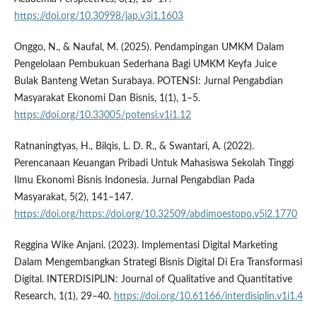
https://doi.org/10.30998/jap.v3i1.1603
Onggo, N., & Naufal, M. (2025). Pendampingan UMKM Dalam
Pengelolaan Pembukuan Sederhana Bagi UMKM Keyfa Juice
Bulak Banteng Wetan Surabaya. POTENSI: Jurnal Pengabdian
Masyarakat Ekonomi Dan Bisnis, 1(1), 1–5.
https://doi.org/10.33005/potensi.v1i1.12
Ratnaningtyas, H., Bilqis, L. D. R., & Swantari, A. (2022).
Perencanaan Keuangan Pribadi Untuk Mahasiswa Sekolah Tinggi
Ilmu Ekonomi Bisnis Indonesia. Jurnal Pengabdian Pada
Masyarakat, 5(2), 141–147.
https://doi.org/https://doi.org/10.32509/abdimoestopo.v5i2.1770
Reggina Wike Anjani. (2023). Implementasi Digital Marketing
Dalam Mengembangkan Strategi Bisnis Digital Di Era Transformasi
Digital. INTERDISIPLIN: Journal of Qualitative and Quantitative
Research, 1(1), 29–40.
https://doi.org/10.61166/interdisiplin.v1i1.4