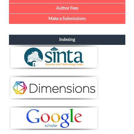
Author Fees
Make a Submissions
Indexing