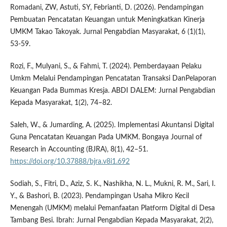
Romadani, ZW, Astuti, SY, Febrianti, D. (2026). Pendampingan
Pembuatan Pencatatan Keuangan untuk Meningkatkan Kinerja
UMKM Takao Takoyak. Jurnal Pengabdian Masyarakat, 6 (1)(1),
53-59.
Rozi, F., Mulyani, S., & Fahmi, T. (2024). Pemberdayaan Pelaku
Umkm Melalui Pendampingan Pencatatan Transaksi DanPelaporan
Keuangan Pada Bummas Kresja. ABDI DALEM: Jurnal Pengabdian
Kepada Masyarakat, 1(2), 74–82.
Saleh, W., & Jumarding, A. (2025). Implementasi Akuntansi Digital
Guna Pencatatan Keuangan Pada UMKM. Bongaya Journal of
Research in Accounting (BJRA), 8(1), 42–51.
https://doi.org/10.37888/bjra.v8i1.692
Sodiah, S., Fitri, D., Aziz, S. K., Nashikha, N. L., Mukni, R. M., Sari, I.
Y., & Bashori, B. (2023). Pendampingan Usaha Mikro Kecil
Menengah (UMKM) melalui Pemanfaatan Platform Digital di Desa
Tambang Besi. Ibrah: Jurnal Pengabdian Kepada Masyarakat, 2(2),