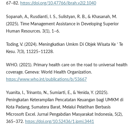
67–82.
https://doi.org/10.47766/ibrah.v2i2.1040
Sopanah, A., Rusdianti, I. S., Sulistyan, R. B., & Khasanah, M.
(2025). Time Management Assistance in Developing Superior
Human Resources. 3(1), 1–6.
Toding, V. (2024). Meningkatkan Umkm Di Objek Wisata Ke ’ Te
Kesu. 7(3), 11225–11228.
WHO. (2021). Primary health care on the road to universal health
coverage. Geneva: World Health Organization.
https://www.who.int/publications/b/53667
Yuanita, I., Trinanto, N., Sumiarti, E., & Yenida, Y. (2025).
Peningkatan Keterampilan Pencatatan Keuangan bagi UMKM di
Kota Padang, Sumatera Barat, Melalui Pelatihan Berbasis
Microsoft Excel. Jurnal Pengabdian Masyarakat Indonesia, 5(2),
365–372.
https://doi.org/10.52436/1.jpmi.3441