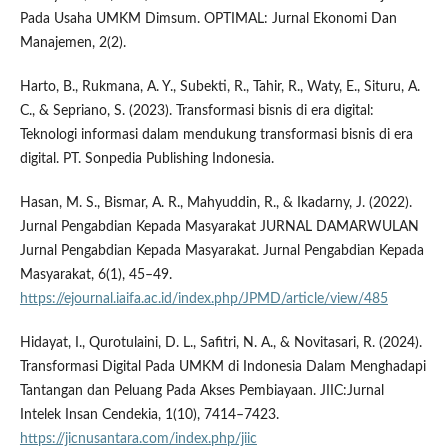
Pada Usaha UMKM Dimsum. OPTIMAL: Jurnal Ekonomi Dan
Manajemen, 2(2).
Harto, B., Rukmana, A. Y., Subekti, R., Tahir, R., Waty, E., Situru, A.
C., & Sepriano, S. (2023). Transformasi bisnis di era digital:
Teknologi informasi dalam mendukung transformasi bisnis di era
digital. PT. Sonpedia Publishing Indonesia.
Hasan, M. S., Bismar, A. R., Mahyuddin, R., & Ikadarny, J. (2022).
Jurnal Pengabdian Kepada Masyarakat JURNAL DAMARWULAN
Jurnal Pengabdian Kepada Masyarakat. Jurnal Pengabdian Kepada
Masyarakat, 6(1), 45–49.
https://ejournal.iaifa.ac.id/index.php/JPMD/article/view/485
Hidayat, I., Qurotulaini, D. L., Safitri, N. A., & Novitasari, R. (2024).
Transformasi Digital Pada UMKM di Indonesia Dalam Menghadapi
Tantangan dan Peluang Pada Akses Pembiayaan. JIIC:Jurnal
Intelek Insan Cendekia, 1(10), 7414–7423.
https://jicnusantara.com/index.php/jiic