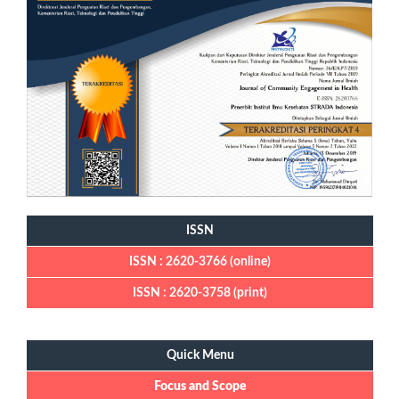
ISSN
ISSN : 2620-3766 (online)
ISSN : 2620-3758 (print)
Quick Menu
Quick Menu
Focus and Scope