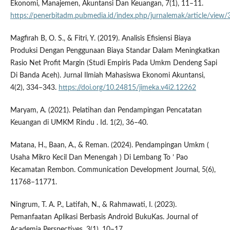
Ekonomi, Manajemen, Akuntansi Dan Keuangan, 7(1), 11–11.
https://penerbitadm.pubmedia.id/index.php/jurnalemak/article/view
Magfirah B, O. S., & Fitri, Y. (2019). Analisis Efisiensi Biaya
Produksi Dengan Penggunaan Biaya Standar Dalam Meningkatkan
Rasio Net Profit Margin (Studi Empiris Pada Umkm Dendeng Sapi
Di Banda Aceh). Jurnal Ilmiah Mahasiswa Ekonomi Akuntansi,
4(2), 334–343.
https://doi.org/10.24815/jimeka.v4i2.12262
Maryam, A. (2021). Pelatihan dan Pendampingan Pencatatan
Keuangan di UMKM Rindu . Id. 1(2), 36–40.
Matana, H., Baan, A., & Reman. (2024). Pendampingan Umkm (
Usaha Mikro Kecil Dan Menengah ) Di Lembang To ’ Pao
Kecamatan Rembon. Communication Development Journal, 5(6),
11768–11771.
Ningrum, T. A. P., Latifah, N., & Rahmawati, I. (2023).
Pemanfaatan Aplikasi Berbasis Android BukuKas. Journal of
Academia Perspectives, 3(1), 10–17.